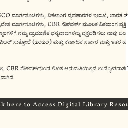
ಾರ್ಗಸೂಚಿಗಳು, ವಿಕಲಾಂಗ ವ್ಯವಹಾರಗಳ ಇಲಾಖೆ, ಭಾರತ ಸ
ಪ್ರವೇಶ ಮಾರ್ಗಸೂಚಿಗಳು, CBR ನೆಟ್‌ವರ್ಕ್ ಮೂಲಕ ವಿಕಲಾಂಗ ವ್ಯಕ್ತ
ೂಲಗಳಿಗೆ ನಮ್ಮ ಪ್ರಾಮಾಣಿಕ ಧನ್ಯವಾದಗಳನ್ನು ವ್ಯಕ್ತಪಡಿಸಲು ನಾವು ಬಯ
ಡಿಪಿಆರ್ ಸುತ್ತೋಲೆ (2020) ಮತ್ತು ಕರ್ನಾಟಕ ಸರ್ಕಾರ ಮತ್ತು ಇತ
ಲ CBR ನೆಟ್‌ವರ್ಕ್‌ನಿಂದ ಲಿಖಿತ ಅನುಮತಿಯಿಲ್ಲದೆ ಉದ್ಯೋಗದಾತರು
ದಾಗಿದೆ
ck here to Access Digital Library Reso