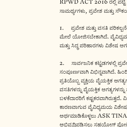
RPWD ACT 2016 ರಲ್ಲಿ ಪಟ್ಟಿ 
ಸಾಮರ್ಥ್ಯಗಳು, ಪ್ರವೇಶ ಮತ್ತು ಸೌಕರ
1. ಪ್ರವೇಶ ಮತ್ತು ವಸತಿ ಪರಿಕಲ್ಪನೆ
ಮೇಲೆ ಯೋಜಿಸಬೇಕಾಗಿದೆ. ವೈವಿಧ್ಯಮಯ
ಮತ್ತು ಸಿದ್ಧ ಪರಿಹಾರಗಳು ವಿಶೇಷ ಅ
2. ಸಾರ್ವಜನಿಕ ಕಟ್ಟಡಗಳಲ್ಲಿ ಪ್ರವೇ
ಸಂಪೂರ್ಣವಾಗಿ ವಿಭಿನ್ನವಾಗಿದೆ. ಹ
ಪ್ರತಿಯೊಬ್ಬ ವ್ಯಕ್ತಿಯ ವೈಯಕ್ತಿಕ ಅ
ವಸತಿಗಳನ್ನು ವೈಯಕ್ತಿಕ ಅಗತ್ಯಗಳನ
ಬಳಕೆದಾರರಿಗೆ ಕಷ್ಟಕರವಾಗಿರುತ್ತದೆ. ವ
ಕಾರಣವಾಗುವ ವೈವಿಧ್ಯಮಯ ವಿಶೇಷ ಅ
ಅರ್ಥಮಾಡಿಕೊಳ್ಳಲು ASK TINA ಸಹ
ಅಭಿವೃದ್ಧಿಪಡಿಸಲು ಸಹಯೋಗ್ ಪೋರ್ಟಲ