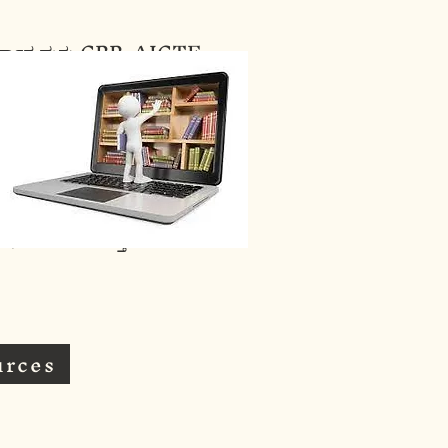
ರ್ಕಾರ ಮತ್ತು CBR-AICTE
ಿಗಳಿಗಾಗಿ ICT, ಮುಂತಾದ
ಸುತ್ತೇವೆ. ಯುಎಸ್ ಅಭಿವೃದ್ಧಿಪಡಿಸಿದ
ರ ಹಲವು ಮೂಲಗಳಿಂದ
 / ಶಾಲೆಗಳು ಮತ್ತು ಕಾಲೇಜುಗಳು
urces