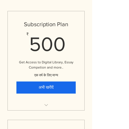
Subscription Plan
500₹
₹
500
Get Access to Digital Library, Essay
Competion and more..
एक वर्ष के लिए मान्य
अभी खरीदें
Digital Library, courses &
Atma Nirbhar Samaj For
One Year