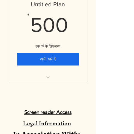
Entry into the National
Untitled Plan
Essay Competition -
500₹
₹
Limited Time Only
500
एक वर्ष के लिए मान्य
अभी खरीदें
Includes "DL0033-
Cognitive development
CRD based on CBR Port
Screen reader Access
Legal Information